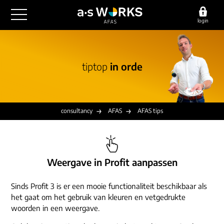
login
outsourcing
tiptop
in orde
financiële administratie
detachering
salarisadministratie
HR/payroll
consultancy
juridische zaken
finance
consultancy
AFAS
AFAS tips
implementatie
overige diensten
HR/payroll traineeship
optimalisatie
werving & selectie
referenties
functioneel beheer
vacatures
Weergave in Profit aanpassen
outsourcing
over ons
communicatie
detachering
Sinds Profit 3 is er een mooie functionaliteit beschikbaar als
werken bij
het gaat om het gebruik van kleuren en vetgedrukte
contact
consultancy
woorden in een weergave.
onze experts
vestigingen