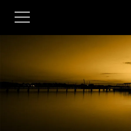
outsourcing
detachering
financiële administratie
HR/payroll
salarisadministratie
finance
juridische zaken
HR/payroll traineeship