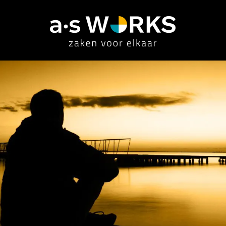
consultancy
overige diensten
referen
implementatie
werving & selectie
outsour
optimalisatie
vacatures
detache
functioneel beheer
communicatie
consult