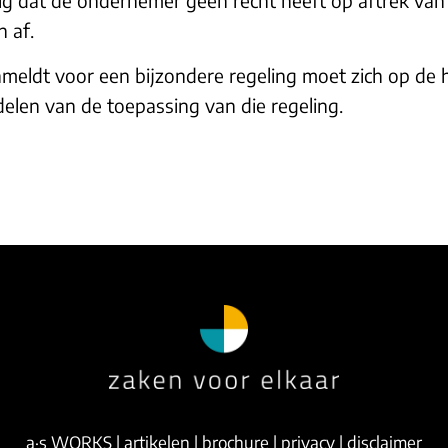
n af.
nmeldt voor een bijzondere regeling moet zich op de 
len van de toepassing van die regeling.
a·s WORKS
|
artikelen
|
brochure
|
privacy
|
disclaimer