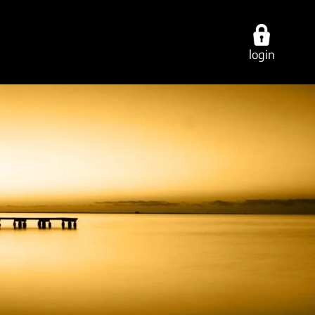
login
ties
over ons
contact
cing
werken bij
vestigingen
ring
onze experts
e-mail/telefoon
ancy
ons dna
social media