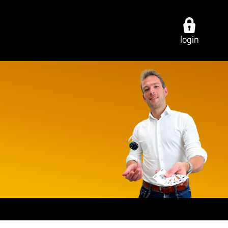
login
ties
over ons
contact
cing
werken bij
vestigingen
ring
onze experts
e-mail/telefoon
ancy
ons dna
social media