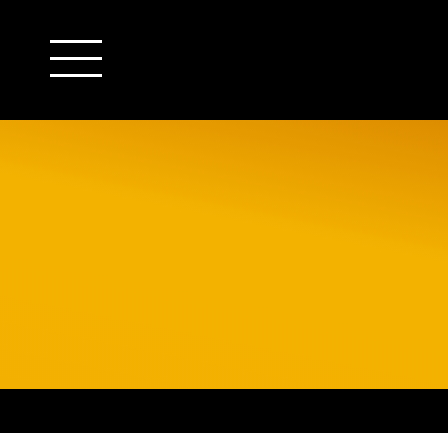
outsourcing
detachering
financiële administratie
HR/payroll
salarisadministratie
finance
juridische zaken
HR/payroll traineeship