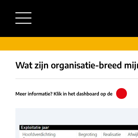
Wat zijn organisatie-breed mi
outsourcing
detachering
financiële administratie
HR/payroll
salarisadministratie
finance
juridische zaken
HR/payroll traineeship
Meer informatie? Klik in het dashboard op de