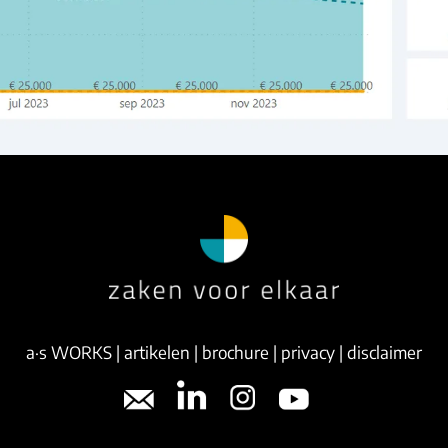
a·s WORKS
|
artikelen
|
brochure
|
privacy
|
disclaimer